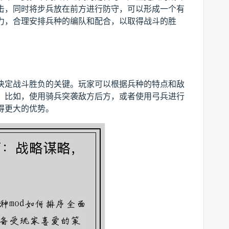
击，同时将步兵放在前方进行防守，可以形成一个有
力，合理安排兵种的编队和配合，以取得战斗的胜
决定战斗胜负的关键。玩家可以根据兵种的特点和敌
。比如，使用骑兵突袭敌方后方，或者使用弓兵进行
得更大的优势。