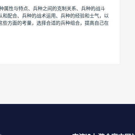
兵种属性与特点、兵种之间的克制关系、兵种的战斗
队和配合、兵种的战术运用、兵种的经验和士气，以
这些方面的考量，选择合适的兵种组合，提高自己在