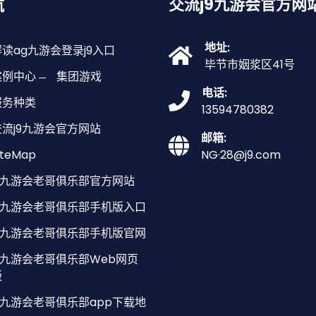
交流j9九游会官方网
航
地址:
解读ag九游会登录j9入口
毕节市姻浆区41号
案例中心
集团游戏
电话:
服务种类
13594780382
交流j9九游会官方网站
邮箱:
iteMap
NG·28@j9.com
j9九游会老哥俱乐部官方网站
j9九游会老哥俱乐部手机版入口
j9九游会老哥俱乐部手机版官网
j9九游会老哥俱乐部Web网页
版
j9九游会老哥俱乐部app下载地