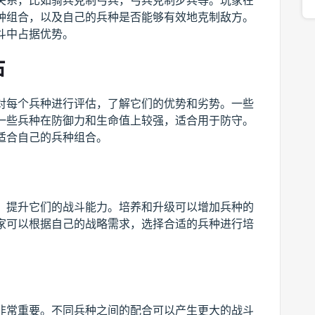
关系，比如骑兵克制弓兵，弓兵克制步兵等。玩家在
种组合，以及自己的兵种是否能够有效地克制敌方。
斗中占据优势。
估
对每个兵种进行评估，了解它们的优势和劣势。一些
一些兵种在防御力和生命值上较强，适合用于防守。
适合自己的兵种组合。
，提升它们的战斗能力。培养和升级可以增加兵种的
家可以根据自己的战略需求，选择合适的兵种进行培
非常重要。不同兵种之间的配合可以产生更大的战斗