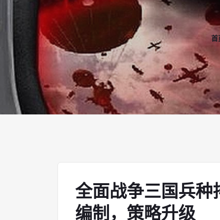
首
全面战争三国兵种
编制，策略升级