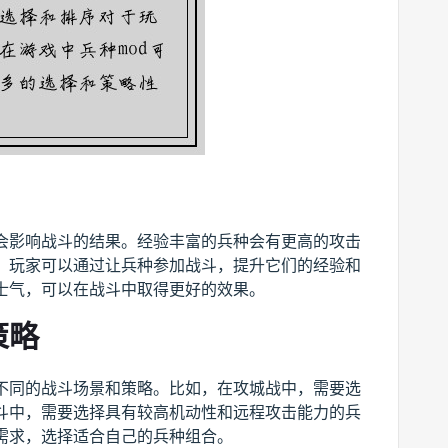
会影响战斗的结果。经验丰富的兵种会有更高的攻击
。玩家可以通过让兵种参加战斗，提升它们的经验和
士气，可以在战斗中取得更好的效果。
策略
不同的战斗场景和策略。比如，在攻城战中，需要选
斗中，需要选择具有较高机动性和远程攻击能力的兵
需求，选择适合自己的兵种组合。