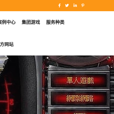
案例中心
集团游戏
服务种类
官方网站