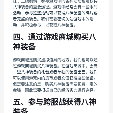
除了主线剧情，参与游戏中的各种活动也是获得
八神装备的重要途径。游戏中经常会有一些限时
活动，参与这些活动可以获得八神装备的碎片或
者完整的装备。我们需要密切关注游戏中的活
动，并积极参与，以获取八神装备。
四、通过游戏商城购买八
神装备
游戏商城是购买虚拟道具的地方，我们也可以通
过游戏商城购买八神装备。在游戏商城中，会有
一些八神装备的礼包或者单独的装备出售，我们
可以使用游戏内的货币或者充值获得这些装备。
但需要注意的是，购买八神装备需要花费一定的
金钱，因此需要根据自己的经济实力进行选择。
五、参与跨服战获得八神
装备