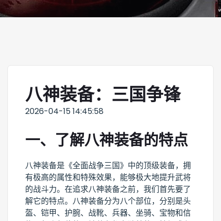
八神装备：三国争锋
2026-04-15 14:45:58
一、了解八神装备的特点
八神装备是《全面战争三国》中的顶级装备，拥
有极高的属性和特殊效果，能够极大地提升武将
的战斗力。在追求八神装备之前，我们首先要了
解它的特点。八神装备分为八个部位，分别是头
盔、铠甲、护腕、战靴、兵器、坐骑、宝物和信