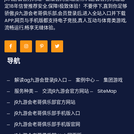
定18年信誉推荐安全.保障!极致体验！不要停下,直到你足够
骄傲.j9九游会老哥俱乐部,会员登录后,进入全站入口并下载
APP,网页与手机版都支持电子竞技,真人互动与体育类游戏,
流畅运行,畅享无缝体验。
导航
解读ag九游会登录j9入口
案例中心
集团游戏
服务种类
交流j9九游会官方网站
SiteMap
j9九游会老哥俱乐部官方网站
j9九游会老哥俱乐部手机版入口
j9九游会老哥俱乐部手机版官网