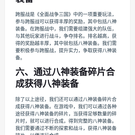
跨服战是《全面战争三国》中的一项重要玩法，
参与跨服战可以获得丰厚的奖励，其中包括八神
装备。在跨服战中，我们需要组建强大的队伍，
与其他玩家进行战斗，争夺排名。排名越高，获
得的奖励越丰厚，其中就包括八神装备。我们需
要积极参与跨服战，提升实力，争取获得八神装
备。
六、通过八神装备碎片合
成获得八神装备
除了以上途径，我们还可以通过八神装备碎片合
成获得八神装备。在游戏中，我们可以通过各种
途径获得八神装备的碎片，当获得足够数量的碎
片时，就可以进行合成，得到完整的八神装备。
我们需要通过不断的探索和战斗，获得八神装备